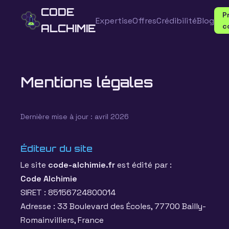
CODE
P
Expertise
Offres
Crédibilité
Blog
c
ALCHIMIE
Mentions légales
Dernière mise à jour : avril 2026
Éditeur du site
Le site
code-alchimie.fr
est édité par :
Code Alchimie
SIRET : 85156724800014
Adresse : 33 Boulevard des Écoles, 77700 Bailly-
Romainvilliers, France